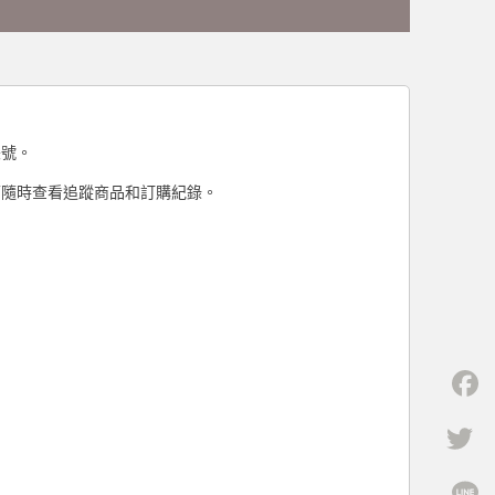
帳號。
可隨時查看追蹤商品和訂購紀錄。
F
Tw
L