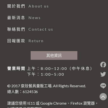
仙德曼系列 SADOMAIN
砧板、肉鎚(杵)、肉勾/針
排油煙機
桌號牌、指示牌
量測工具系列
大同強化瓷器-缽、盅、杯、壺
咖啡機、咖啡壺
中西式自助餐
關於我們
About us
白鐵鍋/蓋、燉筒/火鍋
#316不銹鋼系列
夾子類、挖冰器/鏟
餐車
刀具系列
大同強化瓷器-桌面小品
奶泡機、拉花杯
封口機、冰沙機、壓汁機
仙德曼保溫杯
煮飯鍋、保溫鍋
最新消息
News
園藝、家電/家庭用具(品)
量糖/鹽/酒精、計時器
塑膠袋、手套
打蛋盆/打蛋器系列
風格陶瓷
咖啡配件
攪拌機
仙德曼便當盒
內鍋、湯鍋、炒鍋、蒸籠
矽膠製品
環保餐具
點火槍、漏斗
其他
其他器具系列
滷味鍋、砂鍋、玻璃鍋
咖啡杯
小吃設備
仙德曼鍋具
刀、叉、匙、筷、環保餐具組
園藝
聯絡我們
Contact us
環保美化餐具
保鮮盒/儲物罐、塑膠籃
玻璃杯、沙拉碗
營業餐飲設備
碗、便當盒、砧板
小家電
環保餐具
回報匯款
Return
清潔用品
工作台、洗手台
烤箱、電熱箱
保溫杯、瓶
其他家庭用品
垃圾桶、垃圾袋
戶外用品
矽膠製品
磅秤
笛音壺
傘架、標示架、圍欄
菜瓜布、鍋(杯)刷/衣刷
其他資訊
其他用品
抹布、洗衣袋
烤肉用品、小瓦斯爐
營業時間
上午：8:00~12:00（中午休息）
清潔劑、芳香劑
塑膠製品
下午：1:00~5:00
清潔工具、手套
其他
© 2017 泉玟餐具量販工場. All Rights Reserved.
黏鼠(蠅)板、殺蟲藥劑
總人數：6124536
建議您使用 IE11 或 Google Chrome、Firefox 瀏覽器，