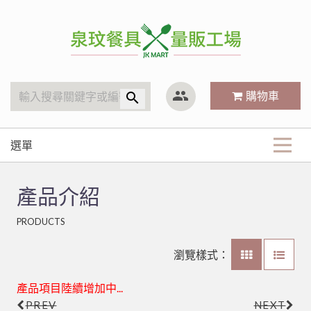
泉玟量販工廠
group
購物車
search
選單
商品分類
產品介紹
KitchenAid
最新商品
PRODUCTS
廚房內場
攪拌機
戶外用品
關於我們
林內 Rinnai
營業用袋/巾/布
瀏覽樣式：
茶水器具、保溫桶
烤肉用品、小瓦斯爐
小林機器 Dynasty
白鐵鍋/蓋、燉筒/火鍋
LED旋鈕系列瓦斯爐
常見Q&A
產品項目陸續增加中...
木竹餐具
茶壺、水壺、水杯
聯府塑膠系列 KEYWAY
鋁(陽極)鍋
儲熱式電熱水器
10公升攪拌機
PREV
NEXT