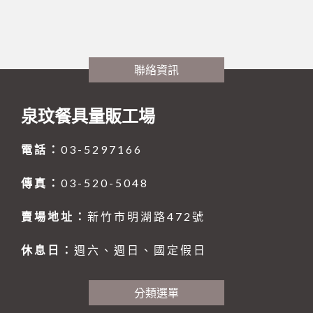
聯府塑膠系列 KEYWAY
木竹餐具小物
購物說明
餐廳外場
白鐵盤、鋁盤
烘碗機
製冰盒與冰箱收納
玻璃系列
文具分隔收納
聯絡我們
美耐皿餐具
白鐵盆、鋁盆
內焰爐
保鮮盒
刀、叉、匙、杓、夾、筷
平底杯、水杯
清潔用品
木竹餐具
炒鍋、平底鍋、煎盤
LOTUS爐
文具分隔收納
各式碗類
8B-喔伊細系列
聯絡資訊
訂單相關
#316不銹鋼系列
清潔工具、手套
日式料理
大鼎、快速爐
防漏爐
購物籃
鐵製餐具、鐵板燒類
8B-象牙白系列
托盤、盛器
回報匯款
三能烘焙器具
刀、叉、匙、筷、環保餐具組
泉玟餐具量販工場
廚服、圍裙、制服
白鐵湯鍋、鋁湯桶
美食家
TRITAN隨手瓶
調理盆、飯箱
8B-藍水彩系列
披薩板
定食盒
查詢訂單
餐廳外場
笛音壺
其他器具系列
營業用袋 / 布 / 巾
煮飯鍋、保溫鍋
一般嵌入式爐、台爐
調味盒、料理用品
火鍋類、爐座
8B-雙色系列
南洋風
盛器類
廚服、圍裙
電話：
03-5297166
廚房內場
內鍋、湯鍋、炒鍋、蒸籠
刀、叉、匙、杓、夾、筷
烘焙器具
快鍋、燉鍋、悶燒鍋
IH爐
密封式保鮮盒
餐爐、西餐盤
HJ-乳白系列
蒸籠、木飯桶
帽子
炊食布、紙製品
傳真：
03-520-5048
咖啡、飲料器具
碗、便當盒、砧板
鐵製餐具、鐵板燒類
刀具類、磨刀石/棒
三能烘焙器具
蒸籠、蒸架
飯鍋
冷熱水壺
調味料盛器、瓶罐
HJ-黑色系列
菜板
過濾用產品
烤盤、烤杯、壓花模
林內 Rinnai
調味料盛器、瓶罐
快鍋、燉鍋、悶燒鍋
咖啡配件
賣場地址：
新竹市明湖路472號
茶水器具、保溫桶
煎鏟、飯匙、調味盒
收納櫃
摺合椅摺合桌
餐盤(盒)、飯桶、滷菜桶
木竹餐具小物
燉滷用產品
麵粉刀、麵粉棍、麵粉苔
模具系列
塑膠袋、手套
保鮮盒/儲物罐、塑膠籃
飯鍋
陶瓷、玻璃餐具
刀具類、磨刀石/棒
FE 強排熱水器
水杯
托盤、桌墊、紙巾盒、餐具盒
炊煮用產品
打蛋器/盆、料理器
烤盤系列
茶壺、水壺、水杯
休息日：
週六、週日、國定假日
各式碗類
炒鍋、平底鍋、煎盤
咖啡、飲料器具
料理杓、湯杓、水杓
有線溫控器
衣架
小瓦斯爐
計時、量器、料理秤
土司盒系列
茶桶、冰桶、保溫桶
大同強化瓷器-碗
托盤、桌墊、紙巾盒、餐具盒
煎鏟、飯匙、調味盒
分類選單
食品設備
油網、網/漏杓、麵切類
RF 熱水器
菜單本、帳單夾
溫度計、隔熱手套
錶花裝飾系列
茶盤架、壺座
大同強化瓷器-盤
調酒、飲料器具
砧板、肉鎚(杵)、肉勾/針