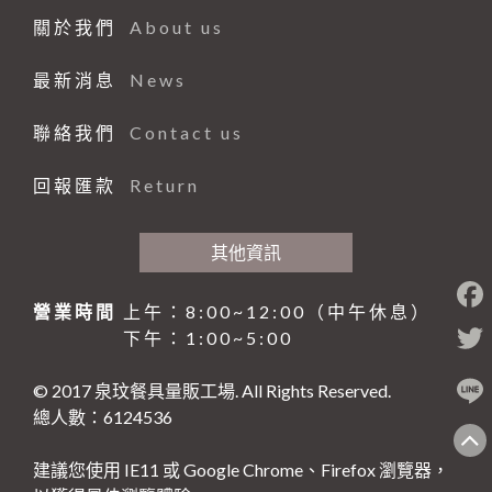
仙德曼系列 SADOMAIN
砧板、肉鎚(杵)、肉勾/針
排油煙機
桌號牌、指示牌
量測工具系列
大同強化瓷器-缽、盅、杯、壺
咖啡機、咖啡壺
中西式自助餐
關於我們
About us
#316不銹鋼系列
夾子類、挖冰器/鏟
餐車
刀具系列
大同強化瓷器-桌面小品
奶泡機、拉花杯
封口機、冰沙機、壓汁機
仙德曼保溫杯
最新消息
News
園藝、家電/家庭用具(品)
量糖/鹽/酒精、計時器
塑膠袋、手套
打蛋盆/打蛋器系列
風格陶瓷
咖啡配件
攪拌機
仙德曼便當盒
內鍋、湯鍋、炒鍋、蒸籠
環保餐具
點火槍、漏斗
其他
其他器具系列
滷味鍋、砂鍋、玻璃鍋
咖啡杯
小吃設備
仙德曼鍋具
刀、叉、匙、筷、環保餐具組
園藝
聯絡我們
Contact us
環保美化餐具
保鮮盒/儲物罐、塑膠籃
玻璃杯、沙拉碗
營業餐飲設備
碗、便當盒、砧板
小家電
環保餐具
回報匯款
Return
清潔用品
工作台、洗手台
烤箱、電熱箱
保溫杯、瓶
其他家庭用品
垃圾桶、垃圾袋
戶外用品
矽膠製品
磅秤
笛音壺
傘架、標示架、圍欄
菜瓜布、鍋(杯)刷/衣刷
其他資訊
其他用品
抹布、洗衣袋
烤肉用品、小瓦斯爐
營業時間
上午：8:00~12:00（中午休息）
清潔劑、芳香劑
塑膠製品
下午：1:00~5:00
清潔工具、手套
其他
© 2017 泉玟餐具量販工場. All Rights Reserved.
黏鼠(蠅)板、殺蟲藥劑
總人數：6124536
建議您使用 IE11 或 Google Chrome、Firefox 瀏覽器，