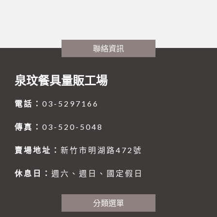
廚房內場
碗、便當盒、砧板
鐵製餐具、鐵板燒類
購物說明
餐廳外場
白鐵盤、鋁盤
烘碗機
製冰盒與冰箱收納
咖啡、飲料器具
刀、叉、匙、筷、環保餐具組
調味料盛器、瓶罐
煎鏟、飯匙、調味盒
聯絡我們
美耐皿餐具
白鐵盆、鋁盆
內焰爐
保鮮盒
刀、叉、匙、杓、夾、筷
戶外用品
塑膠袋、手套
砧板、肉鎚(杵)、肉勾/針
咖啡配件
木竹餐具
炒鍋、平底鍋、煎盤
LOTUS爐
文具分隔收納
各式碗類
8B-喔伊細系列
聯絡資訊
訂單相關
茶水器具、保溫桶
各式碗類
白鐵鍋/蓋、燉筒/火鍋
烤肉用品、小瓦斯爐
日式料理
大鼎、快速爐
防漏爐
購物籃
鐵製餐具、鐵板燒類
8B-象牙白系列
托盤、盛器
回報匯款
木竹餐具
托盤、桌墊、紙巾盒、餐具盒
煮飯鍋、保溫鍋
茶壺、水壺、水杯
泉玟餐具量販工場
廚服、圍裙、制服
白鐵湯鍋、鋁湯桶
美食家
TRITAN隨手瓶
調理盆、飯箱
8B-藍水彩系列
披薩板
定食盒
查詢訂單
聯府塑膠系列 KEYWAY
刀、叉、匙、杓、夾、筷
矽膠製品
木竹餐具小物
營業用袋 / 布 / 巾
煮飯鍋、保溫鍋
一般嵌入式爐、台爐
調味盒、料理用品
火鍋類、爐座
8B-雙色系列
南洋風
盛器類
廚服、圍裙
電話：
03-5297166
玻璃系列
刀具類、磨刀石/棒
文具分隔收納
烘焙器具
快鍋、燉鍋、悶燒鍋
IH爐
密封式保鮮盒
餐爐、西餐盤
HJ-乳白系列
蒸籠、木飯桶
帽子
炊食布、紙製品
快鍋、燉鍋、悶燒鍋
平底杯、水杯
傳真：
03-520-5048
清潔用品
三能烘焙器具
蒸籠、蒸架
飯鍋
冷熱水壺
調味料盛器、瓶罐
HJ-黑色系列
菜板
過濾用產品
烤盤、烤杯、壓花模
保鮮盒/儲物罐、塑膠籃
林內 Rinnai
清潔工具、手套
賣場地址：
新竹市明湖路472號
茶水器具、保溫桶
煎鏟、飯匙、調味盒
收納櫃
摺合椅摺合桌
餐盤(盒)、飯桶、滷菜桶
木竹餐具小物
燉滷用產品
麵粉刀、麵粉棍、麵粉苔
模具系列
炒鍋、平底鍋、煎盤
飯鍋
陶瓷、玻璃餐具
刀具類、磨刀石/棒
FE 強排熱水器
水杯
托盤、桌墊、紙巾盒、餐具盒
炊煮用產品
打蛋器/盆、料理器
烤盤系列
茶壺、水壺、水杯
休息日：
週六、週日、國定假日
咖啡、飲料器具
料理杓、湯杓、水杓
有線溫控器
衣架
小瓦斯爐
計時、量器、料理秤
土司盒系列
茶桶、冰桶、保溫桶
大同強化瓷器-碗
分類選單
食品設備
油網、網/漏杓、麵切類
RF 熱水器
菜單本、帳單夾
溫度計、隔熱手套
錶花裝飾系列
茶盤架、壺座
大同強化瓷器-盤
調酒、飲料器具