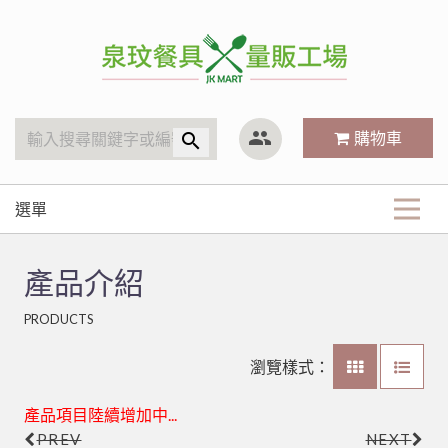
泉玟量販工廠
group
購物車
search
選單
商品分類
產品介紹
KitchenAid
最新商品
PRODUCTS
廚房內場
攪拌機
#316不銹鋼系列
關於我們
林內 Rinnai
營業用袋/巾/布
瀏覽樣式：
三能烘焙器具
笛音壺
小林機器 Dynasty
白鐵鍋/蓋、燉筒/火鍋
LED旋鈕系列瓦斯爐
常見Q&A
產品項目陸續增加中...
餐廳外場
內鍋、湯鍋、炒鍋、蒸籠
其他器具系列
聯府塑膠系列 KEYWAY
鋁(陽極)鍋
儲熱式電熱水器
10公升攪拌機
PREV
NEXT