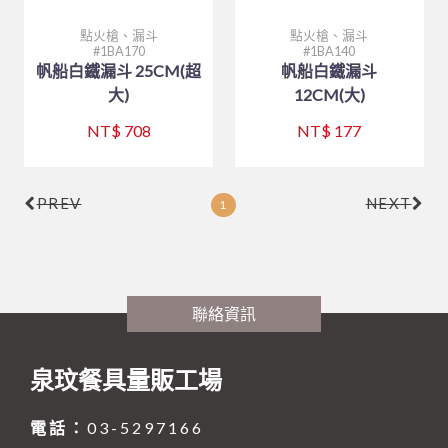
點火槍、漏斗
點火槍、漏斗
1BA170
1BA140
帆船白鐵漏斗 25CM(超
帆船白鐵漏斗
大)
12CM(大)
NT$ 708
NT$ 177
PREV
NEXT
1
聯絡資訊
泉玟餐具量販工場
電話：
03-5297166