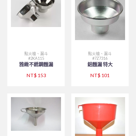
廚房內場
碗、便當盒、砧板
鐵製餐具、鐵板燒類
購物說明
餐廳外場
白鐵盤、鋁盤
烘碗機
製冰盒與冰箱收納
咖啡、飲料器具
刀、叉、匙、筷、環保餐具組
調味料盛器、瓶罐
煎鏟、飯匙、調味盒
聯絡我們
美耐皿餐具
白鐵盆、鋁盆
內焰爐
保鮮盒
刀、叉、匙、杓、夾、筷
戶外用品
塑膠袋、手套
砧板、肉鎚(杵)、肉勾/針
咖啡配件
木竹餐具
炒鍋、平底鍋、煎盤
LOTUS爐
文具分隔收納
各式碗類
8B-喔伊細系列
訂單相關
茶水器具、保溫桶
各式碗類
白鐵鍋/蓋、燉筒/火鍋
烤肉用品、小瓦斯爐
日式料理
大鼎、快速爐
防漏爐
購物籃
鐵製餐具、鐵板燒類
8B-象牙白系列
托盤、盛器
回報匯款
木竹餐具
托盤、桌墊、紙巾盒、餐具盒
煮飯鍋、保溫鍋
茶壺、水壺、水杯
廚服、圍裙、制服
白鐵湯鍋、鋁湯桶
美食家
TRITAN隨手瓶
調理盆、飯箱
8B-藍水彩系列
披薩板
定食盒
查詢訂單
點火槍、漏斗
點火槍、漏斗
聯府塑膠系列 KEYWAY
刀、叉、匙、杓、夾、筷
矽膠製品
木竹餐具小物
2KA115
7Z7316
營業用袋 / 布 / 巾
煮飯鍋、保溫鍋
一般嵌入式爐、台爐
調味盒、料理用品
火鍋類、爐座
8B-雙色系列
南洋風
盛器類
廚服、圍裙
雅緻不銹鋼麵漏
鋁麵漏 特大
玻璃系列
刀具類、磨刀石/棒
文具分隔收納
烘焙器具
快鍋、燉鍋、悶燒鍋
IH爐
密封式保鮮盒
餐爐、西餐盤
HJ-乳白系列
蒸籠、木飯桶
帽子
炊食布、紙製品
NT$ 153
NT$ 101
快鍋、燉鍋、悶燒鍋
平底杯、水杯
清潔用品
三能烘焙器具
蒸籠、蒸架
飯鍋
冷熱水壺
調味料盛器、瓶罐
HJ-黑色系列
菜板
過濾用產品
烤盤、烤杯、壓花模
保鮮盒/儲物罐、塑膠籃
林內 Rinnai
清潔工具、手套
茶水器具、保溫桶
煎鏟、飯匙、調味盒
收納櫃
摺合椅摺合桌
餐盤(盒)、飯桶、滷菜桶
木竹餐具小物
燉滷用產品
麵粉刀、麵粉棍、麵粉苔
模具系列
炒鍋、平底鍋、煎盤
飯鍋
陶瓷、玻璃餐具
刀具類、磨刀石/棒
FE 強排熱水器
水杯
托盤、桌墊、紙巾盒、餐具盒
炊煮用產品
打蛋器/盆、料理器
烤盤系列
茶壺、水壺、水杯
咖啡、飲料器具
料理杓、湯杓、水杓
有線溫控器
衣架
小瓦斯爐
計時、量器、料理秤
土司盒系列
茶桶、冰桶、保溫桶
大同強化瓷器-碗
食品設備
油網、網/漏杓、麵切類
RF 熱水器
菜單本、帳單夾
溫度計、隔熱手套
錶花裝飾系列
茶盤架、壺座
大同強化瓷器-盤
調酒、飲料器具