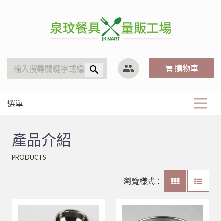
泉玟量販工廠
group
購物車
search
選單
商品分類
產品介紹
KitchenAid
最新商品
PRODUCTS
廚房內場
攪拌機
#316不銹鋼系列
關於我們
林內 Rinnai
營業用袋/巾/布
瀏覽樣式：
三能烘焙器具
笛音壺
小林機器 Dynasty
白鐵鍋/蓋、燉筒/火鍋
LED旋鈕系列瓦斯爐
常見Q&A
餐廳外場
內鍋、湯鍋、炒鍋、蒸籠
其他器具系列
聯府塑膠系列 KEYWAY
鋁(陽極)鍋
儲熱式電熱水器
10公升攪拌機