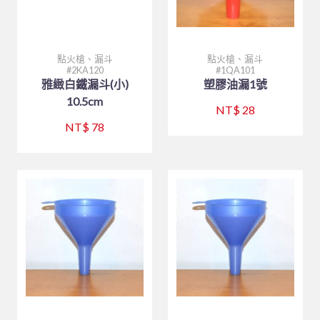
仙德曼系列 SADOMAIN
砧板、肉鎚(杵)、肉勾/針
排油煙機
桌號牌、指示牌
量測工具系列
大同強化瓷器-缽、盅、杯、壺
咖啡機、咖啡壺
中西式自助餐
#316不銹鋼系列
夾子類、挖冰器/鏟
餐車
刀具系列
大同強化瓷器-桌面小品
奶泡機、拉花杯
封口機、冰沙機、壓汁機
仙德曼保溫杯
園藝、家電/家庭用具(品)
量糖/鹽/酒精、計時器
塑膠袋、手套
打蛋盆/打蛋器系列
風格陶瓷
咖啡配件
攪拌機
仙德曼便當盒
內鍋、湯鍋、炒鍋、蒸籠
點火槍、漏斗
點火槍、漏斗
2KA120
1QA101
雅緻白鐵漏斗(小)
塑膠油漏1號
環保餐具
點火槍、漏斗
其他
其他器具系列
滷味鍋、砂鍋、玻璃鍋
咖啡杯
小吃設備
仙德曼鍋具
刀、叉、匙、筷、環保餐具組
園藝
10.5cm
NT$ 28
環保美化餐具
保鮮盒/儲物罐、塑膠籃
玻璃杯、沙拉碗
營業餐飲設備
碗、便當盒、砧板
小家電
環保餐具
NT$ 78
清潔用品
工作台、洗手台
烤箱、電熱箱
保溫杯、瓶
其他家庭用品
垃圾桶、垃圾袋
戶外用品
矽膠製品
磅秤
笛音壺
傘架、標示架、圍欄
菜瓜布、鍋(杯)刷/衣刷
其他用品
抹布、洗衣袋
烤肉用品、小瓦斯爐
清潔劑、芳香劑
塑膠製品
清潔工具、手套
其他
黏鼠(蠅)板、殺蟲藥劑