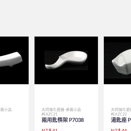
桌面小品
大同強化瓷器-桌面小品
大同強化瓷
EAZC21
EAZC22
兩用匙筷架 P7038
湯匙座 P
NT$ 41
NT$ 44