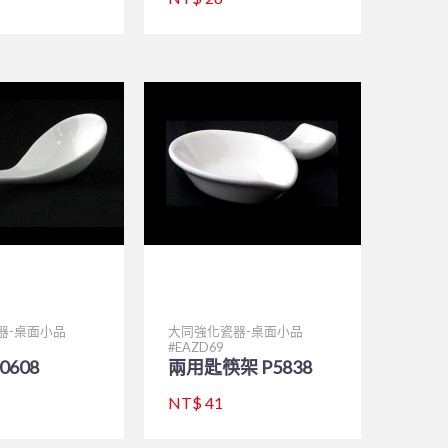
器-桌面小品
大同強化瓷器-桌面小品
EAZD69
0608
兩用匙筷架 P5838
NT$ 41