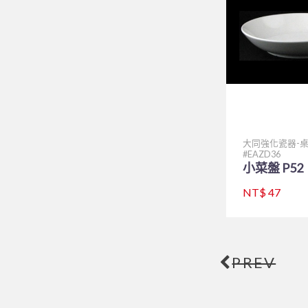
大同強化瓷器-
EAZD36
小菜盤 P52
NT$ 47
PREV