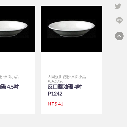
Tw
L
器-桌面小品
大同強化瓷器-桌面小品
EAZD26
 4.5吋
反口醬油碟 4吋
P1242
NT$ 41