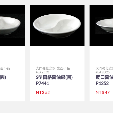
桌面小品
大同強化瓷器-桌面小品
大同強化瓷
EAZC91
EAZD25
圓)
S型兩格醬油碟(圓)
反口醬油碟
P7441
P1252
NT$ 52
NT$ 47