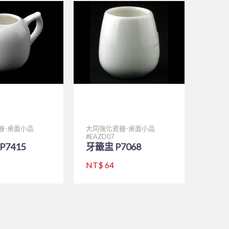
器-桌面小品
大同強化瓷器-桌面小品
EAZD07
P7415
牙籤盅 P7068
NT$ 64