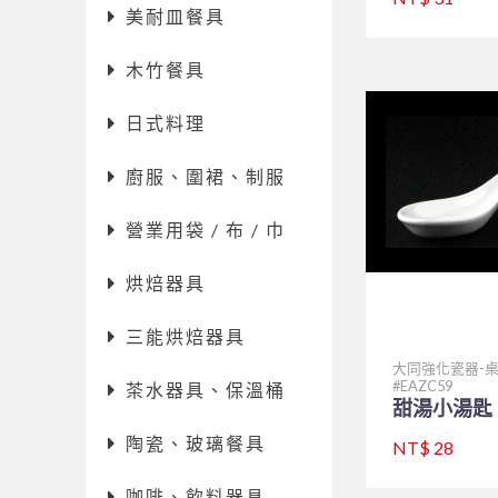
美耐皿餐具
木竹餐具
日式料理
廚服、圍裙、制服
營業用袋 / 布 / 巾
烘焙器具
三能烘焙器具
大同強化瓷器-
EAZC59
茶水器具、保溫桶
甜湯小湯匙 P
陶瓷、玻璃餐具
NT$ 28
咖啡、飲料器具