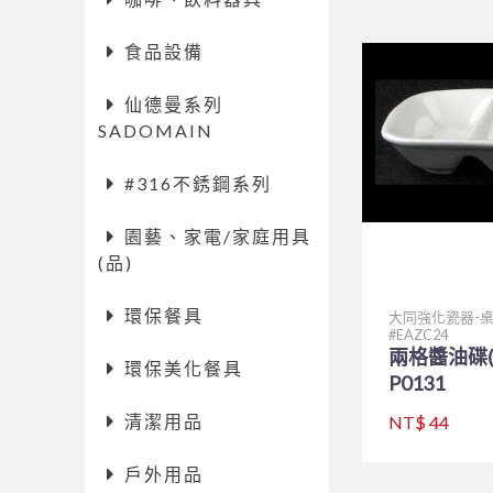
食品設備
仙德曼系列
SADOMAIN
#316不銹鋼系列
園藝、家電/家庭用具
(品)
環保餐具
大同強化瓷器-
EAZC24
兩格醬油碟(
環保美化餐具
P0131
清潔用品
NT$ 44
戶外用品