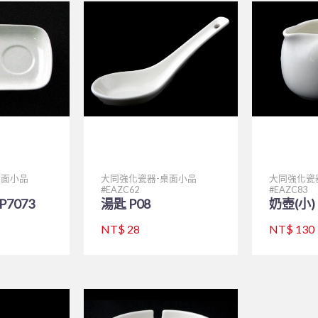
桌面小品
大同強化瓷器-桌面小品
大同強化瓷
EAZC62
EAZC83
7073
湯匙 P08
奶壺(小) 
NT$ 28
NT$ 130