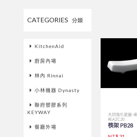
CATEGORIES
分類
KitchenAid
廚房內場
林內 Rinnai
小林機器 Dynasty
聯府塑膠系列
KEYWAY
大同強化瓷器-
EAZC20
筷架 PB28
餐廳外場
NT$ 31