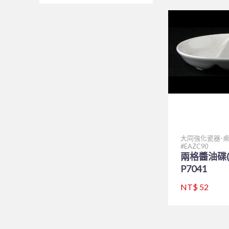
大同強化瓷器-
EAZC90
兩格醬油碟(
P7041
NT$ 52