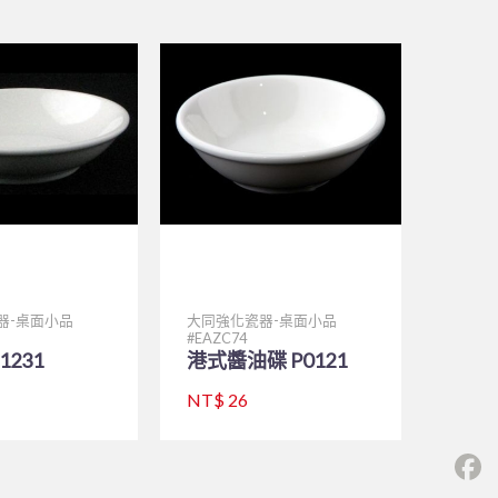
器-桌面小品
大同強化瓷器-桌面小品
EAZC74
1231
港式醬油碟 P0121
NT$ 26
F