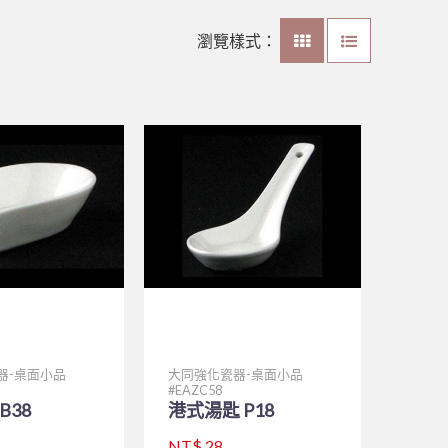
瀏覽樣式：
器-桌面小品
大同強化瓷器-桌面小品
EAZC58
B38
港式湯匙 P18
NT$ 28