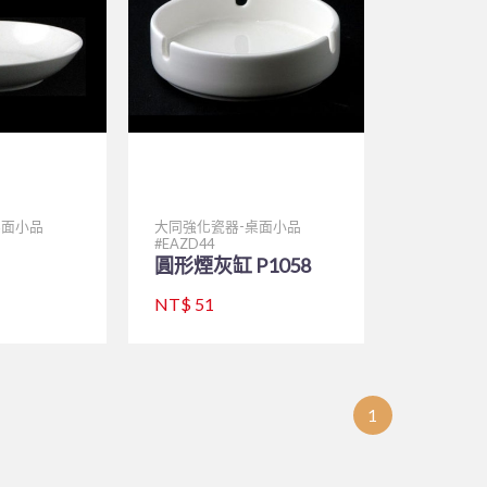
桌面小品
大同強化瓷器-桌面小品
EAZD44
圓形煙灰缸 P1058
NT$ 51
1