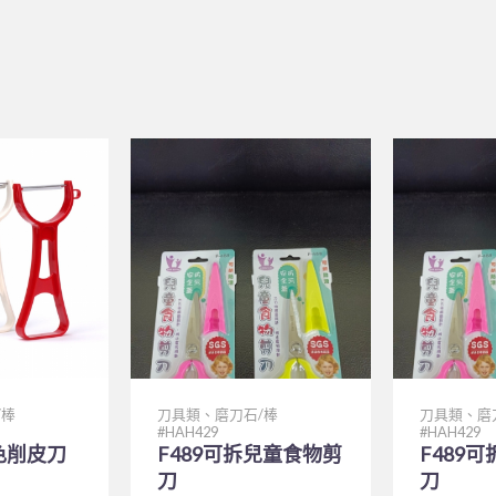
/棒
刀具類、磨刀石/棒
刀具類、磨
HAH429
HAH429
色削皮刀
F489可拆兒童食物剪
F489
刀
刀