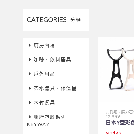
CATEGORIES
分類
廚房內場
咖啡、飲料器具
戶外用品
茶水器具、保溫桶
木竹餐具
刀具類、磨刀石
聯府塑膠系列
2F9706
日本Y型彩
KEYWAY
NT$47