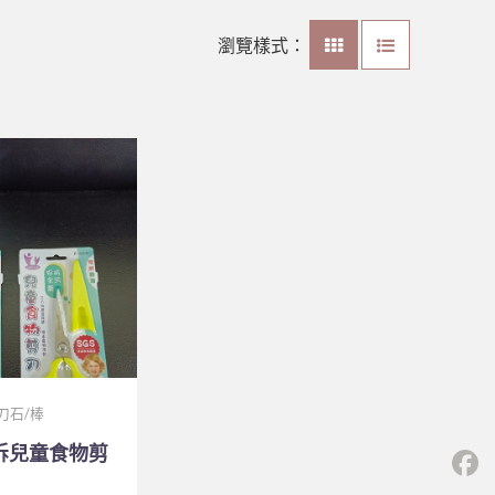
瀏覽樣式：
刀石/棒
可拆兒童食物剪
F