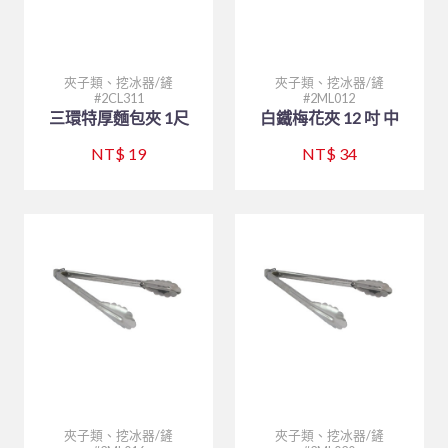
仙德曼系列 SADOMAIN
砧板、肉鎚(杵)、肉勾/針
排油煙機
桌號牌、指示牌
量測工具系列
大同強化瓷器-缽、盅、杯、壺
咖啡機、咖啡壺
中西式自助餐
白鐵鍋/蓋、燉筒/火鍋
#316不銹鋼系列
夾子類、挖冰器/鏟
餐車
刀具系列
大同強化瓷器-桌面小品
奶泡機、拉花杯
封口機、冰沙機、壓汁機
仙德曼保溫杯
煮飯鍋、保溫鍋
園藝、家電/家庭用具(品)
量糖/鹽/酒精、計時器
塑膠袋、手套
打蛋盆/打蛋器系列
風格陶瓷
咖啡配件
攪拌機
仙德曼便當盒
內鍋、湯鍋、炒鍋、蒸籠
夾子類、挖冰器/鏟
夾子類、挖冰器/鏟
2CL311
2ML012
矽膠製品
三環特厚麵包夾 1尺
白鐵梅花夾 12 吋 中
環保餐具
點火槍、漏斗
其他
其他器具系列
滷味鍋、砂鍋、玻璃鍋
咖啡杯
小吃設備
仙德曼鍋具
刀、叉、匙、筷、環保餐具組
園藝
NT$ 19
NT$ 34
環保美化餐具
保鮮盒/儲物罐、塑膠籃
玻璃杯、沙拉碗
營業餐飲設備
碗、便當盒、砧板
小家電
環保餐具
清潔用品
工作台、洗手台
烤箱、電熱箱
保溫杯、瓶
其他家庭用品
垃圾桶、垃圾袋
戶外用品
矽膠製品
磅秤
笛音壺
傘架、標示架、圍欄
菜瓜布、鍋(杯)刷/衣刷
其他用品
抹布、洗衣袋
烤肉用品、小瓦斯爐
清潔劑、芳香劑
塑膠製品
清潔工具、手套
其他
黏鼠(蠅)板、殺蟲藥劑
夾子類、挖冰器/鏟
夾子類、挖冰器/鏟