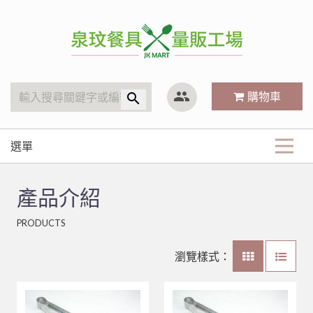
泉玟量販工廠
group
購物車
search
選單
商品分類
產品介紹
KitchenAid
最新商品
PRODUCTS
廚房內場
攪拌機
戶外用品
關於我們
林內 Rinnai
營業用袋/巾/布
瀏覽樣式：
茶水器具、保溫桶
烤肉用品、小瓦斯爐
小林機器 Dynasty
白鐵鍋/蓋、燉筒/火鍋
LED旋鈕系列瓦斯爐
常見Q&A
木竹餐具
茶壺、水壺、水杯
聯府塑膠系列 KEYWAY
鋁(陽極)鍋
儲熱式電熱水器
10公升攪拌機