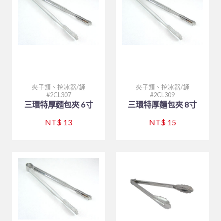
聯府塑膠系列 KEYWAY
木竹餐具小物
購物說明
餐廳外場
白鐵盤、鋁盤
烘碗機
製冰盒與冰箱收納
玻璃系列
文具分隔收納
聯絡我們
美耐皿餐具
白鐵盆、鋁盆
內焰爐
保鮮盒
刀、叉、匙、杓、夾、筷
平底杯、水杯
清潔用品
木竹餐具
炒鍋、平底鍋、煎盤
LOTUS爐
文具分隔收納
各式碗類
8B-喔伊細系列
訂單相關
#316不銹鋼系列
清潔工具、手套
日式料理
大鼎、快速爐
防漏爐
購物籃
鐵製餐具、鐵板燒類
8B-象牙白系列
托盤、盛器
回報匯款
三能烘焙器具
刀、叉、匙、筷、環保餐具組
廚服、圍裙、制服
白鐵湯鍋、鋁湯桶
美食家
TRITAN隨手瓶
調理盆、飯箱
8B-藍水彩系列
披薩板
定食盒
查詢訂單
夾子類、挖冰器/鏟
夾子類、挖冰器/鏟
2CL307
2CL309
餐廳外場
笛音壺
其他器具系列
營業用袋 / 布 / 巾
煮飯鍋、保溫鍋
一般嵌入式爐、台爐
調味盒、料理用品
火鍋類、爐座
8B-雙色系列
南洋風
盛器類
廚服、圍裙
三環特厚麵包夾 6寸
三環特厚麵包夾 8寸
廚房內場
內鍋、湯鍋、炒鍋、蒸籠
刀、叉、匙、杓、夾、筷
烘焙器具
快鍋、燉鍋、悶燒鍋
IH爐
密封式保鮮盒
餐爐、西餐盤
HJ-乳白系列
蒸籠、木飯桶
帽子
炊食布、紙製品
NT$ 13
NT$ 15
咖啡、飲料器具
碗、便當盒、砧板
鐵製餐具、鐵板燒類
刀具類、磨刀石/棒
三能烘焙器具
蒸籠、蒸架
飯鍋
冷熱水壺
調味料盛器、瓶罐
HJ-黑色系列
菜板
過濾用產品
烤盤、烤杯、壓花模
林內 Rinnai
調味料盛器、瓶罐
快鍋、燉鍋、悶燒鍋
咖啡配件
茶水器具、保溫桶
煎鏟、飯匙、調味盒
收納櫃
摺合椅摺合桌
餐盤(盒)、飯桶、滷菜桶
木竹餐具小物
燉滷用產品
麵粉刀、麵粉棍、麵粉苔
模具系列
塑膠袋、手套
保鮮盒/儲物罐、塑膠籃
飯鍋
陶瓷、玻璃餐具
刀具類、磨刀石/棒
FE 強排熱水器
水杯
托盤、桌墊、紙巾盒、餐具盒
炊煮用產品
打蛋器/盆、料理器
烤盤系列
茶壺、水壺、水杯
各式碗類
炒鍋、平底鍋、煎盤
咖啡、飲料器具
料理杓、湯杓、水杓
有線溫控器
衣架
小瓦斯爐
計時、量器、料理秤
土司盒系列
茶桶、冰桶、保溫桶
大同強化瓷器-碗
托盤、桌墊、紙巾盒、餐具盒
煎鏟、飯匙、調味盒
食品設備
油網、網/漏杓、麵切類
RF 熱水器
菜單本、帳單夾
溫度計、隔熱手套
錶花裝飾系列
茶盤架、壺座
大同強化瓷器-盤
調酒、飲料器具
砧板、肉鎚(杵)、肉勾/針