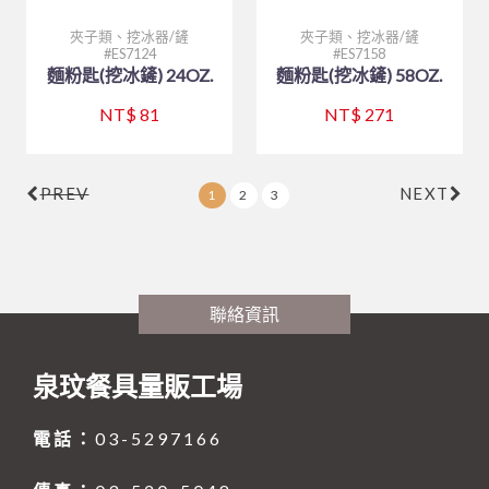
夾子類、挖冰器/鏟
夾子類、挖冰器/鏟
ES7124
ES7158
麵粉匙(挖冰鏟) 24OZ.
麵粉匙(挖冰鏟) 58OZ.
NT$ 81
NT$ 271
PREV
NEXT
1
2
3
聯絡資訊
泉玟餐具量販工場
電話：
03-5297166