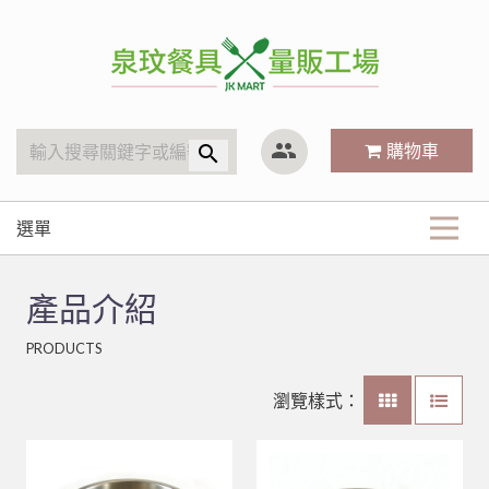
泉玟量販工廠
group
購物車
search
選單
商品分類
產品介紹
KitchenAid
最新商品
PRODUCTS
廚房內場
攪拌機
餐廳外場
關於我們
林內 Rinnai
營業用袋/巾/布
瀏覽樣式：
廚房內場
塑膠袋、手套
小林機器 Dynasty
白鐵鍋/蓋、燉筒/火鍋
LED旋鈕系列瓦斯爐
常見Q&A
咖啡、飲料器具
各式碗類
白鐵鍋/蓋、燉筒/火鍋
聯府塑膠系列 KEYWAY
鋁(陽極)鍋
儲熱式電熱水器
10公升攪拌機