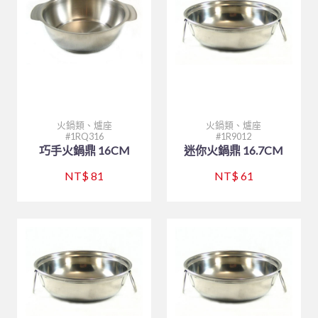
戶外用品
托盤、桌墊、紙巾盒、餐具盒
煮飯鍋、保溫鍋
咖啡配件
購物說明
餐廳外場
白鐵盤、鋁盤
烘碗機
製冰盒與冰箱收納
茶水器具、保溫桶
刀、叉、匙、杓、夾、筷
矽膠製品
烤肉用品、小瓦斯爐
聯絡我們
美耐皿餐具
白鐵盆、鋁盆
內焰爐
保鮮盒
刀、叉、匙、杓、夾、筷
木竹餐具
鐵製餐具、鐵板燒類
刀具類、磨刀石/棒
茶壺、水壺、水杯
木竹餐具
炒鍋、平底鍋、煎盤
LOTUS爐
文具分隔收納
各式碗類
8B-喔伊細系列
訂單相關
聯府塑膠系列 KEYWAY
調味料盛器、瓶罐
快鍋、燉鍋、悶燒鍋
木竹餐具小物
日式料理
大鼎、快速爐
防漏爐
購物籃
鐵製餐具、鐵板燒類
8B-象牙白系列
托盤、盛器
回報匯款
玻璃系列
保鮮盒/儲物罐、塑膠籃
文具分隔收納
廚服、圍裙、制服
白鐵湯鍋、鋁湯桶
美食家
TRITAN隨手瓶
調理盆、飯箱
8B-藍水彩系列
披薩板
定食盒
查詢訂單
火鍋類、爐座
火鍋類、爐座
炒鍋、平底鍋、煎盤
平底杯、水杯
1RQ316
1R9012
清潔用品
營業用袋 / 布 / 巾
煮飯鍋、保溫鍋
一般嵌入式爐、台爐
調味盒、料理用品
火鍋類、爐座
8B-雙色系列
南洋風
盛器類
廚服、圍裙
巧手火鍋鼎 16CM
迷你火鍋鼎 16.7CM
煎鏟、飯匙、調味盒
#316不銹鋼系列
清潔工具、手套
烘焙器具
快鍋、燉鍋、悶燒鍋
IH爐
密封式保鮮盒
餐爐、西餐盤
HJ-乳白系列
蒸籠、木飯桶
帽子
炊食布、紙製品
NT$ 81
NT$ 61
砧板、肉鎚(杵)、肉勾/針
三能烘焙器具
碗、便當盒、砧板
三能烘焙器具
蒸籠、蒸架
飯鍋
冷熱水壺
調味料盛器、瓶罐
HJ-黑色系列
菜板
過濾用產品
烤盤、烤杯、壓花模
林內 Rinnai
刀、叉、匙、筷、環保餐具組
其他器具系列
茶水器具、保溫桶
煎鏟、飯匙、調味盒
收納櫃
摺合椅摺合桌
餐盤(盒)、飯桶、滷菜桶
木竹餐具小物
燉滷用產品
麵粉刀、麵粉棍、麵粉苔
模具系列
笛音壺
飯鍋
陶瓷、玻璃餐具
刀具類、磨刀石/棒
FE 強排熱水器
水杯
托盤、桌墊、紙巾盒、餐具盒
炊煮用產品
打蛋器/盆、料理器
烤盤系列
茶壺、水壺、水杯
內鍋、湯鍋、炒鍋、蒸籠
咖啡、飲料器具
料理杓、湯杓、水杓
有線溫控器
衣架
小瓦斯爐
計時、量器、料理秤
土司盒系列
茶桶、冰桶、保溫桶
大同強化瓷器-碗
食品設備
油網、網/漏杓、麵切類
RF 熱水器
菜單本、帳單夾
溫度計、隔熱手套
錶花裝飾系列
茶盤架、壺座
大同強化瓷器-盤
調酒、飲料器具