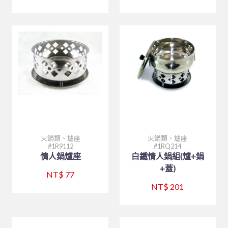
火鍋類、爐座
火鍋類、爐座
1R9112
1RQ214
情人鍋爐座
白鐵情人鍋組(爐+鍋
+蓋)
NT$ 77
NT$ 201