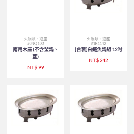
火鍋類、爐座
火鍋類、爐座
0NQ103
1R1142
兩用木座 (不含釜鍋、
[台製]白鐵魚鍋組 12吋
蓋)
NT$ 242
NT$ 99