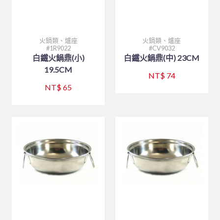
仙德曼系列 SADOMAIN
砧板、肉鎚(杵)、肉勾/針
排油煙機
桌號牌、指示牌
量測工具系列
大同強化瓷器-缽、盅、杯、壺
咖啡機、咖啡壺
中西式自助餐
#316不銹鋼系列
夾子類、挖冰器/鏟
餐車
刀具系列
大同強化瓷器-桌面小品
奶泡機、拉花杯
封口機、冰沙機、壓汁機
仙德曼保溫杯
園藝、家電/家庭用具(品)
量糖/鹽/酒精、計時器
塑膠袋、手套
打蛋盆/打蛋器系列
風格陶瓷
咖啡配件
攪拌機
仙德曼便當盒
內鍋、湯鍋、炒鍋、蒸籠
火鍋類、爐座
火鍋類、爐座
1R9022
CV9032
白鐵火鍋鼎(小)
白鐵火鍋鼎(中) 23CM
環保餐具
點火槍、漏斗
其他
其他器具系列
滷味鍋、砂鍋、玻璃鍋
咖啡杯
小吃設備
仙德曼鍋具
刀、叉、匙、筷、環保餐具組
園藝
19.5CM
NT$ 74
環保美化餐具
保鮮盒/儲物罐、塑膠籃
玻璃杯、沙拉碗
營業餐飲設備
碗、便當盒、砧板
小家電
環保餐具
NT$ 65
清潔用品
工作台、洗手台
烤箱、電熱箱
保溫杯、瓶
其他家庭用品
垃圾桶、垃圾袋
戶外用品
矽膠製品
磅秤
笛音壺
傘架、標示架、圍欄
菜瓜布、鍋(杯)刷/衣刷
其他用品
抹布、洗衣袋
烤肉用品、小瓦斯爐
清潔劑、芳香劑
塑膠製品
清潔工具、手套
其他
黏鼠(蠅)板、殺蟲藥劑