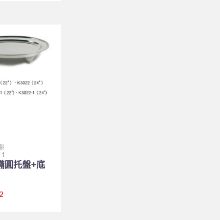
盤
-1
紋橢圓托盤+底
2