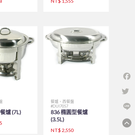
8
NT$ 1,555
F
Tw
盤
餐爐、西餐盤
L
DUI7057
餐爐 (7L)
836 橢圓型餐爐
(3.5L)
5
NT$ 2,550