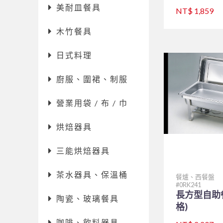
美耐皿餐具
NT$ 1,859
木竹餐具
日式料理
廚服、圍裙、制服
營業用袋 / 布 / 巾
烘焙器具
三能烘焙器具
茶水器具、保溫桶
餐爐、西餐盤
0RK241
長方型自助
陶瓷、玻璃餐具
格)
咖啡、飲料器具