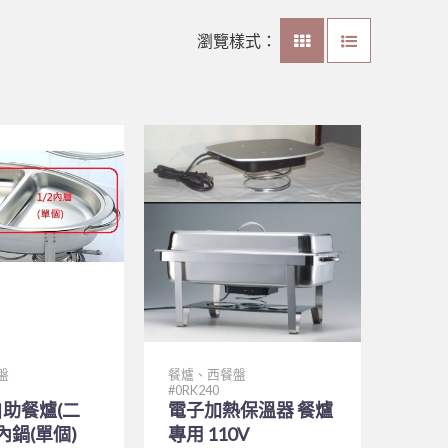
瀏覽樣式：
盤
餐爐、西餐盤
0RK240
助餐爐(二
電子加熱保溫器 餐爐
內鍋(單個)
專用 110V