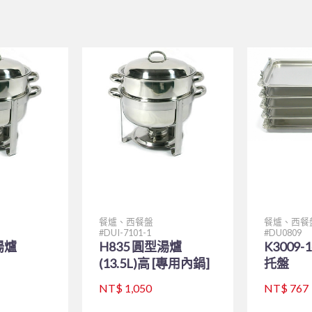
餐爐、西餐盤
餐爐、西餐
DUI-7101-1
DU0809
湯爐
H835 圓型湯爐
K3009
(13.5L)高 [專用內鍋]
托盤
NT$ 1,050
NT$ 767