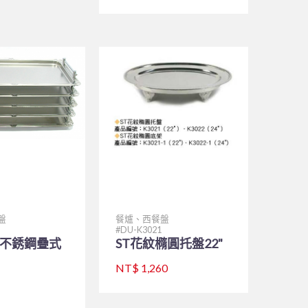
盤
餐爐、西餐盤
DU-K3021
-1不銹鋼疊式
ST花紋橢圓托盤22"
NT$ 1,260