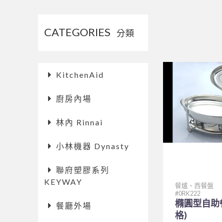
CATEGORIES
分類
KitchenAid
廚房內場
林內 Rinnai
小林機器 Dynasty
聯府塑膠系列
KEYWAY
餐爐、西餐盤
0RK222
橢圓型自助
餐廳外場
格)