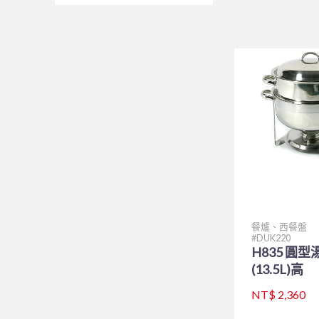
餐爐、西餐盤
DUK220
H835 圓型
(13.5L)高
NT$ 2,360