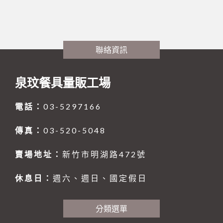
木竹餐具
茶壺、水壺、水杯
購物說明
餐廳外場
白鐵盤、鋁盤
烘碗機
製冰盒與冰箱收納
聯府塑膠系列 KEYWAY
木竹餐具小物
聯絡我們
美耐皿餐具
白鐵盆、鋁盆
內焰爐
保鮮盒
刀、叉、匙、杓、夾、筷
玻璃系列
文具分隔收納
木竹餐具
炒鍋、平底鍋、煎盤
LOTUS爐
文具分隔收納
各式碗類
8B-喔伊細系列
聯絡資訊
訂單相關
平底杯、水杯
清潔用品
日式料理
大鼎、快速爐
防漏爐
購物籃
鐵製餐具、鐵板燒類
8B-象牙白系列
托盤、盛器
回報匯款
#316不銹鋼系列
清潔工具、手套
泉玟餐具量販工場
廚服、圍裙、制服
白鐵湯鍋、鋁湯桶
美食家
TRITAN隨手瓶
調理盆、飯箱
8B-藍水彩系列
披薩板
定食盒
查詢訂單
三能烘焙器具
刀、叉、匙、筷、環保餐具組
營業用袋 / 布 / 巾
煮飯鍋、保溫鍋
一般嵌入式爐、台爐
調味盒、料理用品
火鍋類、爐座
8B-雙色系列
南洋風
盛器類
廚服、圍裙
電話：
03-5297166
餐廳外場
笛音壺
其他器具系列
烘焙器具
快鍋、燉鍋、悶燒鍋
IH爐
密封式保鮮盒
餐爐、西餐盤
HJ-乳白系列
蒸籠、木飯桶
帽子
炊食布、紙製品
傳真：
03-520-5048
廚房內場
內鍋、湯鍋、炒鍋、蒸籠
托盤、桌墊、紙巾盒、餐具盒
三能烘焙器具
蒸籠、蒸架
飯鍋
冷熱水壺
調味料盛器、瓶罐
HJ-黑色系列
菜板
過濾用產品
烤盤、烤杯、壓花模
林內 Rinnai
碗、便當盒、砧板
刀、叉、匙、杓、夾、筷
矽膠製品
賣場地址：
新竹市明湖路472號
茶水器具、保溫桶
煎鏟、飯匙、調味盒
收納櫃
摺合椅摺合桌
餐盤(盒)、飯桶、滷菜桶
木竹餐具小物
燉滷用產品
麵粉刀、麵粉棍、麵粉苔
模具系列
鐵製餐具、鐵板燒類
刀具類、磨刀石/棒
飯鍋
陶瓷、玻璃餐具
刀具類、磨刀石/棒
FE 強排熱水器
水杯
托盤、桌墊、紙巾盒、餐具盒
炊煮用產品
打蛋器/盆、料理器
烤盤系列
茶壺、水壺、水杯
休息日：
週六、週日、國定假日
調味料盛器、瓶罐
快鍋、燉鍋、悶燒鍋
咖啡、飲料器具
料理杓、湯杓、水杓
有線溫控器
衣架
小瓦斯爐
計時、量器、料理秤
土司盒系列
茶桶、冰桶、保溫桶
大同強化瓷器-碗
塑膠袋、手套
保鮮盒/儲物罐、塑膠籃
分類選單
食品設備
油網、網/漏杓、麵切類
RF 熱水器
菜單本、帳單夾
溫度計、隔熱手套
錶花裝飾系列
茶盤架、壺座
大同強化瓷器-盤
調酒、飲料器具
各式碗類
炒鍋、平底鍋、煎盤