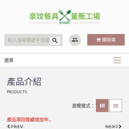
泉玟量販工廠
group
購物車
search
選單
商品分類
產品介紹
KitchenAid
最新商品
PRODUCTS
廚房內場
攪拌機
咖啡、飲料器具
關於我們
林內 Rinnai
營業用袋/巾/布
瀏覽樣式：
戶外用品
咖啡配件
小林機器 Dynasty
白鐵鍋/蓋、燉筒/火鍋
LED旋鈕系列瓦斯爐
常見Q&A
產品項目陸續增加中...
茶水器具、保溫桶
烤肉用品、小瓦斯爐
聯府塑膠系列 KEYWAY
鋁(陽極)鍋
儲熱式電熱水器
10公升攪拌機
PREV
NEXT