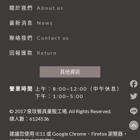
仙德曼系列 SADOMAIN
砧板、肉鎚(杵)、肉勾/針
排油煙機
桌號牌、指示牌
量測工具系列
大同強化瓷器-缽、盅、杯、壺
咖啡機、咖啡壺
中西式自助餐
關於我們
About us
煎鏟、飯匙、調味盒
#316不銹鋼系列
夾子類、挖冰器/鏟
餐車
刀具系列
大同強化瓷器-桌面小品
奶泡機、拉花杯
封口機、冰沙機、壓汁機
仙德曼保溫杯
砧板、肉鎚(杵)、肉勾/針
最新消息
News
園藝、家電/家庭用具(品)
量糖/鹽/酒精、計時器
塑膠袋、手套
打蛋盆/打蛋器系列
風格陶瓷
咖啡配件
攪拌機
仙德曼便當盒
內鍋、湯鍋、炒鍋、蒸籠
白鐵鍋/蓋、燉筒/火鍋
環保餐具
點火槍、漏斗
其他
其他器具系列
滷味鍋、砂鍋、玻璃鍋
咖啡杯
小吃設備
仙德曼鍋具
刀、叉、匙、筷、環保餐具組
園藝
聯絡我們
Contact us
煮飯鍋、保溫鍋
環保美化餐具
保鮮盒/儲物罐、塑膠籃
玻璃杯、沙拉碗
營業餐飲設備
碗、便當盒、砧板
小家電
環保餐具
回報匯款
Return
清潔用品
工作台、洗手台
烤箱、電熱箱
保溫杯、瓶
其他家庭用品
垃圾桶、垃圾袋
戶外用品
矽膠製品
磅秤
笛音壺
傘架、標示架、圍欄
菜瓜布、鍋(杯)刷/衣刷
其他資訊
其他用品
抹布、洗衣袋
烤肉用品、小瓦斯爐
營業時間
上午：8:00~12:00（中午休息）
清潔劑、芳香劑
塑膠製品
下午：1:00~5:00
清潔工具、手套
其他
© 2017 泉玟餐具量販工場. All Rights Reserved.
黏鼠(蠅)板、殺蟲藥劑
總人數：6124536
建議您使用 IE11 或 Google Chrome、Firefox 瀏覽器，