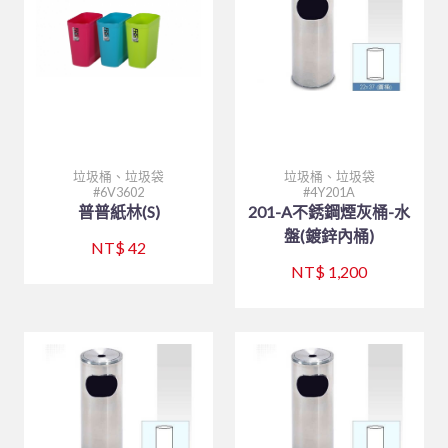
茶水器具、保溫桶
刀具類、磨刀石/棒
烤肉用品、小瓦斯爐
購物說明
餐廳外場
白鐵盤、鋁盤
烘碗機
製冰盒與冰箱收納
木竹餐具
快鍋、燉鍋、悶燒鍋
茶壺、水壺、水杯
聯絡我們
美耐皿餐具
白鐵盆、鋁盆
內焰爐
保鮮盒
刀、叉、匙、杓、夾、筷
聯府塑膠系列 KEYWAY
保鮮盒/儲物罐、塑膠籃
木竹餐具小物
木竹餐具
炒鍋、平底鍋、煎盤
LOTUS爐
文具分隔收納
各式碗類
8B-喔伊細系列
訂單相關
玻璃系列
炒鍋、平底鍋、煎盤
文具分隔收納
日式料理
大鼎、快速爐
防漏爐
購物籃
鐵製餐具、鐵板燒類
8B-象牙白系列
托盤、盛器
回報匯款
煎鏟、飯匙、調味盒
平底杯、水杯
清潔用品
廚服、圍裙、制服
白鐵湯鍋、鋁湯桶
美食家
TRITAN隨手瓶
調理盆、飯箱
8B-藍水彩系列
披薩板
定食盒
查詢訂單
垃圾桶、垃圾袋
垃圾桶、垃圾袋
砧板、肉鎚(杵)、肉勾/針
6V3602
4Y201A
#316不銹鋼系列
清潔工具、手套
營業用袋 / 布 / 巾
煮飯鍋、保溫鍋
一般嵌入式爐、台爐
調味盒、料理用品
火鍋類、爐座
8B-雙色系列
南洋風
盛器類
廚服、圍裙
普普紙林(S)
201-A不銹鋼煙灰桶-水
白鐵鍋/蓋、燉筒/火鍋
三能烘焙器具
刀、叉、匙、筷、環保餐具組
盤(鍍鋅內桶)
烘焙器具
快鍋、燉鍋、悶燒鍋
IH爐
密封式保鮮盒
餐爐、西餐盤
HJ-乳白系列
蒸籠、木飯桶
帽子
炊食布、紙製品
NT$ 42
餐廳外場
笛音壺
其他器具系列
NT$ 1,200
三能烘焙器具
蒸籠、蒸架
飯鍋
冷熱水壺
調味料盛器、瓶罐
HJ-黑色系列
菜板
過濾用產品
烤盤、烤杯、壓花模
林內 Rinnai
內鍋、湯鍋、炒鍋、蒸籠
各式碗類
茶水器具、保溫桶
煎鏟、飯匙、調味盒
收納櫃
摺合椅摺合桌
餐盤(盒)、飯桶、滷菜桶
木竹餐具小物
燉滷用產品
麵粉刀、麵粉棍、麵粉苔
模具系列
碗、便當盒、砧板
托盤、桌墊、紙巾盒、餐具盒
飯鍋
陶瓷、玻璃餐具
刀具類、磨刀石/棒
FE 強排熱水器
水杯
托盤、桌墊、紙巾盒、餐具盒
炊煮用產品
打蛋器/盆、料理器
烤盤系列
茶壺、水壺、水杯
刀、叉、匙、杓、夾、筷
咖啡、飲料器具
料理杓、湯杓、水杓
有線溫控器
衣架
小瓦斯爐
計時、量器、料理秤
土司盒系列
茶桶、冰桶、保溫桶
大同強化瓷器-碗
鐵製餐具、鐵板燒類
食品設備
油網、網/漏杓、麵切類
RF 熱水器
菜單本、帳單夾
溫度計、隔熱手套
錶花裝飾系列
茶盤架、壺座
大同強化瓷器-盤
調酒、飲料器具
調味料盛器、瓶罐