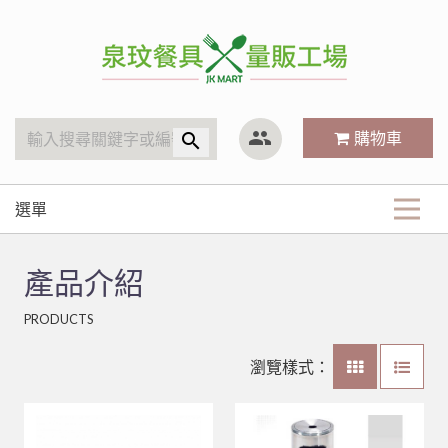
泉玟量販工廠
group
購物車
search
選單
商品分類
產品介紹
KitchenAid
最新商品
PRODUCTS
廚房內場
攪拌機
廚房內場
關於我們
林內 Rinnai
營業用袋/巾/布
瀏覽樣式：
咖啡、飲料器具
煮飯鍋、保溫鍋
小林機器 Dynasty
白鐵鍋/蓋、燉筒/火鍋
LED旋鈕系列瓦斯爐
常見Q&A
戶外用品
矽膠製品
咖啡配件
聯府塑膠系列 KEYWAY
鋁(陽極)鍋
儲熱式電熱水器
10公升攪拌機