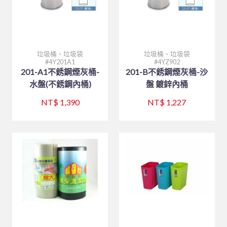
仙德曼系列 SADOMAIN
砧板、肉鎚(杵)、肉勾/針
排油煙機
桌號牌、指示牌
量測工具系列
大同強化瓷器-缽、盅、杯、壺
咖啡機、咖啡壺
中西式自助餐
塑膠袋、手套
#316不銹鋼系列
夾子類、挖冰器/鏟
餐車
刀具系列
大同強化瓷器-桌面小品
奶泡機、拉花杯
封口機、冰沙機、壓汁機
仙德曼保溫杯
園藝、家電/家庭用具(品)
量糖/鹽/酒精、計時器
塑膠袋、手套
打蛋盆/打蛋器系列
風格陶瓷
咖啡配件
攪拌機
仙德曼便當盒
內鍋、湯鍋、炒鍋、蒸籠
垃圾桶、垃圾袋
垃圾桶、垃圾袋
環保餐具
點火槍、漏斗
其他
其他器具系列
滷味鍋、砂鍋、玻璃鍋
咖啡杯
小吃設備
仙德曼鍋具
刀、叉、匙、筷、環保餐具組
園藝
4Y201A1
4YZ902
201-A1不銹鋼煙灰桶-
201-B不銹鋼煙灰桶-沙
環保美化餐具
保鮮盒/儲物罐、塑膠籃
玻璃杯、沙拉碗
營業餐飲設備
碗、便當盒、砧板
小家電
環保餐具
水盤(不銹鋼內桶)
盤 鍍鋅內桶
清潔用品
工作台、洗手台
烤箱、電熱箱
保溫杯、瓶
其他家庭用品
垃圾桶、垃圾袋
NT$ 1,390
NT$ 1,227
戶外用品
矽膠製品
磅秤
笛音壺
傘架、標示架、圍欄
菜瓜布、鍋(杯)刷/衣刷
其他用品
抹布、洗衣袋
烤肉用品、小瓦斯爐
清潔劑、芳香劑
塑膠製品
清潔工具、手套
其他
黏鼠(蠅)板、殺蟲藥劑