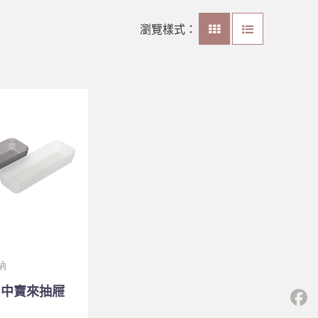
瀏覽樣式：
納
88 中寶來抽屜
F