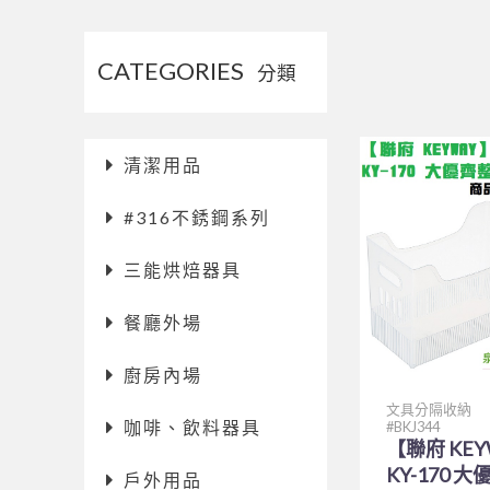
CATEGORIES
分類
清潔用品
#316不銹鋼系列
三能烘焙器具
餐廳外場
廚房內場
文具分隔收納
咖啡、飲料器具
BKJ344
【聯府 KEY
KY-170 
戶外用品