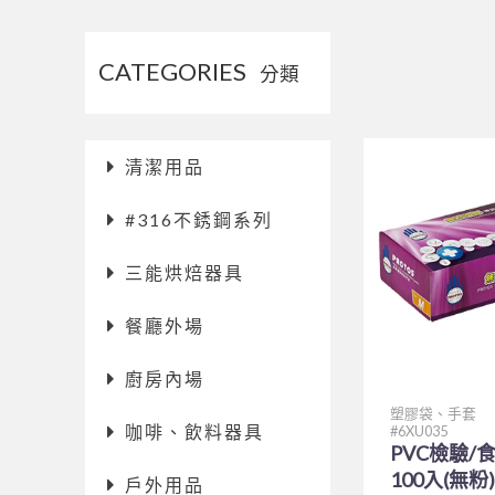
CATEGORIES
分類
清潔用品
#316不銹鋼系列
三能烘焙器具
餐廳外場
廚房內場
塑膠袋、手套
咖啡、飲料器具
6XU035
PVC檢驗/
100入(無粉)
戶外用品