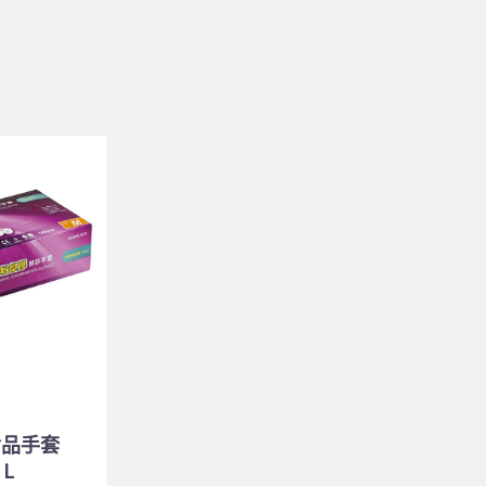
食品手套
 L