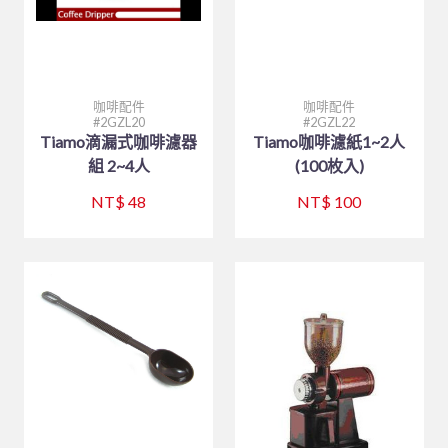
仙德曼系列 SADOMAIN
砧板、肉鎚(杵)、肉勾/針
排油煙機
桌號牌、指示牌
量測工具系列
大同強化瓷器-缽、盅、杯、壺
咖啡機、咖啡壺
中西式自助餐
#316不銹鋼系列
夾子類、挖冰器/鏟
餐車
刀具系列
大同強化瓷器-桌面小品
奶泡機、拉花杯
封口機、冰沙機、壓汁機
仙德曼保溫杯
園藝、家電/家庭用具(品)
量糖/鹽/酒精、計時器
塑膠袋、手套
打蛋盆/打蛋器系列
風格陶瓷
咖啡配件
攪拌機
仙德曼便當盒
內鍋、湯鍋、炒鍋、蒸籠
咖啡配件
咖啡配件
環保餐具
點火槍、漏斗
其他
其他器具系列
滷味鍋、砂鍋、玻璃鍋
咖啡杯
小吃設備
仙德曼鍋具
刀、叉、匙、筷、環保餐具組
園藝
2GZL20
2GZL22
Tiamo滴漏式咖啡濾器
Tiamo咖啡濾紙1~2人
環保美化餐具
保鮮盒/儲物罐、塑膠籃
玻璃杯、沙拉碗
營業餐飲設備
碗、便當盒、砧板
小家電
環保餐具
組 2~4人
(100枚入)
清潔用品
工作台、洗手台
烤箱、電熱箱
保溫杯、瓶
其他家庭用品
垃圾桶、垃圾袋
NT$ 48
NT$ 100
戶外用品
矽膠製品
磅秤
笛音壺
傘架、標示架、圍欄
菜瓜布、鍋(杯)刷/衣刷
其他用品
抹布、洗衣袋
烤肉用品、小瓦斯爐
清潔劑、芳香劑
塑膠製品
清潔工具、手套
其他
黏鼠(蠅)板、殺蟲藥劑