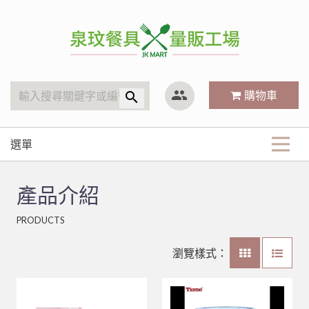
泉玟量販工廠
group
購物車
search
選單
商品分類
產品介紹
KitchenAid
最新商品
PRODUCTS
廚房內場
攪拌機
清潔用品
關於我們
林內 Rinnai
營業用袋/巾/布
瀏覽樣式：
#316不銹鋼系列
清潔工具、手套
小林機器 Dynasty
白鐵鍋/蓋、燉筒/火鍋
LED旋鈕系列瓦斯爐
常見Q&A
三能烘焙器具
刀、叉、匙、筷、環保餐具組
聯府塑膠系列 KEYWAY
鋁(陽極)鍋
儲熱式電熱水器
10公升攪拌機