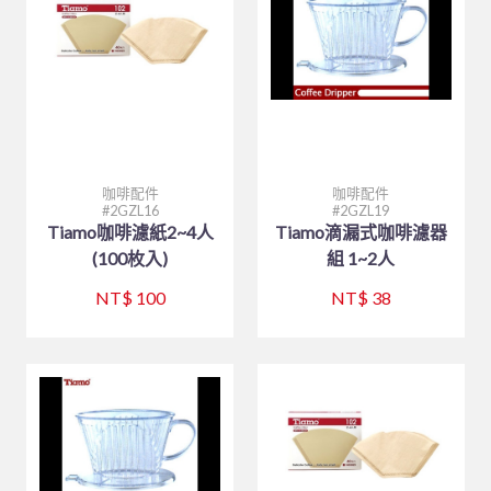
購物說明
餐廳外場
笛音壺
其他器具系列
餐廳外場
白鐵盤、鋁盤
烘碗機
製冰盒與冰箱收納
廚房內場
內鍋、湯鍋、炒鍋、蒸籠
刀、叉、匙、杓、夾、筷
聯絡我們
美耐皿餐具
白鐵盆、鋁盆
內焰爐
保鮮盒
刀、叉、匙、杓、夾、筷
咖啡、飲料器具
碗、便當盒、砧板
鐵製餐具、鐵板燒類
炒鍋、平底鍋、煎盤
木竹餐具
炒鍋、平底鍋、煎盤
LOTUS爐
文具分隔收納
各式碗類
8B-喔伊細系列
訂單相關
戶外用品
調味料盛器、瓶罐
煎鏟、飯匙、調味盒
咖啡配件
日式料理
大鼎、快速爐
防漏爐
購物籃
鐵製餐具、鐵板燒類
8B-象牙白系列
托盤、盛器
回報匯款
茶水器具、保溫桶
塑膠袋、手套
砧板、肉鎚(杵)、肉勾/針
烤肉用品、小瓦斯爐
廚服、圍裙、制服
白鐵湯鍋、鋁湯桶
美食家
TRITAN隨手瓶
調理盆、飯箱
8B-藍水彩系列
披薩板
定食盒
查詢訂單
咖啡配件
咖啡配件
2GZL16
2GZL19
木竹餐具
各式碗類
白鐵鍋/蓋、燉筒/火鍋
茶壺、水壺、水杯
營業用袋 / 布 / 巾
煮飯鍋、保溫鍋
一般嵌入式爐、台爐
調味盒、料理用品
火鍋類、爐座
8B-雙色系列
南洋風
盛器類
廚服、圍裙
Tiamo咖啡濾紙2~4人
Tiamo滴漏式咖啡濾器
聯府塑膠系列 KEYWAY
托盤、桌墊、紙巾盒、餐具盒
煮飯鍋、保溫鍋
木竹餐具小物
(100枚入)
組 1~2人
烘焙器具
快鍋、燉鍋、悶燒鍋
IH爐
密封式保鮮盒
餐爐、西餐盤
HJ-乳白系列
蒸籠、木飯桶
帽子
炊食布、紙製品
玻璃系列
矽膠製品
文具分隔收納
NT$ 100
NT$ 38
三能烘焙器具
蒸籠、蒸架
飯鍋
冷熱水壺
調味料盛器、瓶罐
HJ-黑色系列
菜板
過濾用產品
烤盤、烤杯、壓花模
林內 Rinnai
刀具類、磨刀石/棒
平底杯、水杯
茶水器具、保溫桶
煎鏟、飯匙、調味盒
收納櫃
摺合椅摺合桌
餐盤(盒)、飯桶、滷菜桶
木竹餐具小物
燉滷用產品
麵粉刀、麵粉棍、麵粉苔
模具系列
快鍋、燉鍋、悶燒鍋
飯鍋
陶瓷、玻璃餐具
刀具類、磨刀石/棒
FE 強排熱水器
水杯
托盤、桌墊、紙巾盒、餐具盒
炊煮用產品
打蛋器/盆、料理器
烤盤系列
茶壺、水壺、水杯
保鮮盒/儲物罐、塑膠籃
咖啡、飲料器具
料理杓、湯杓、水杓
有線溫控器
衣架
小瓦斯爐
計時、量器、料理秤
土司盒系列
茶桶、冰桶、保溫桶
大同強化瓷器-碗
食品設備
油網、網/漏杓、麵切類
RF 熱水器
菜單本、帳單夾
溫度計、隔熱手套
錶花裝飾系列
茶盤架、壺座
大同強化瓷器-盤
調酒、飲料器具